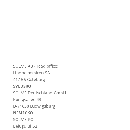
SOLME AB (Head office)
Lindholmspiren 5A
417 56 Göteborg
ŠVÉDSKO
SOLME
Deutschland
GmbH
Königsallee 43
D-71638 Ludwigsburg
NĚMECKO
SOLME RO
Beiușului 52