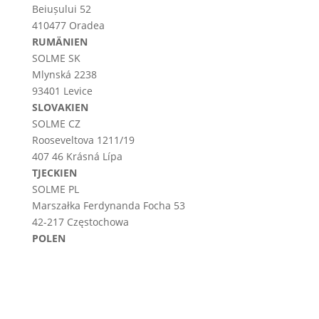
Beiușului 52
410477 Oradea
RUMÄNIEN
SOLME SK
Mlynská 2238
93401 Levice
SLOVAKIEN
SOLME CZ
Rooseveltova 1211/19
407 46 Krásná Lípa
TJECKIEN
SOLME PL
Marszałka Ferdynanda Focha 53
42-217 Częstochowa
POLEN