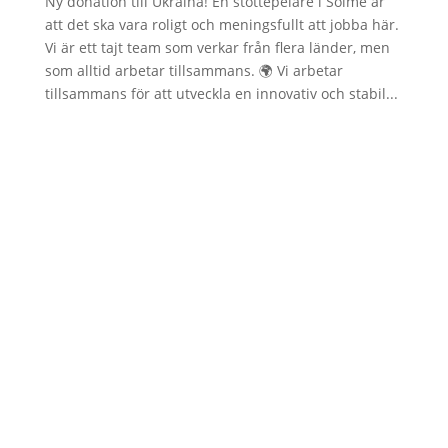
Ny donation till Ukraina! En stöttepelare i Solme är
att det ska vara roligt och meningsfullt att jobba här.
Vi är ett tajt team som verkar från flera länder, men
som alltid arbetar tillsammans. 🌍 Vi arbetar
tillsammans för att utveckla en innovativ och stabil...