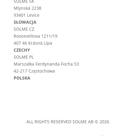
SOLME SK
Mlynská 2238
93401 Levice
SŁOWACJA
SOLME CZ
Rooseveltova 1211/19
407 46 Krásná Lípa
CZECHY
SOLME PL
Marszałka Ferdynanda Focha 53
42-217 Częstochowa
POLSKA
ALL RIGHTS RESERVED SOLME AB © 2026