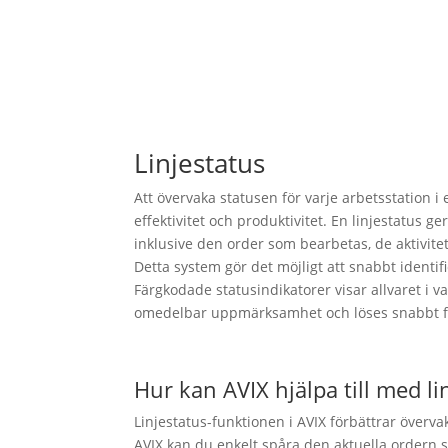
Linjestatus
Att övervaka statusen för varje arbetsstation i
effektivitet och produktivitet. En linjestatus g
inklusive den order som bearbetas, de aktivit
Detta system gör det möjligt att snabbt identif
Färgkodade statusindikatorer visar allvaret i var
omedelbar uppmärksamhet och löses snabbt fö
Hur kan AVIX hjälpa till med l
Linjestatus-funktionen i AVIX förbättrar överv
AVIX kan du enkelt spåra den aktuella ordern s