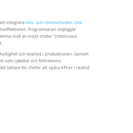
 att integrera
tids- och rörelsestudier
,
line-
nseffektivitet. Programvaran möjliggör
 Denna nivå av insikt stöder ”continuous
t.
nhetlighet och kvalitet i produktionen. Genom
tt som cykeltid och felfrekvens.
 lättare för chefer att spåra KPI:er i realtid