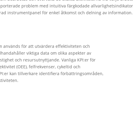
porterade problem med intuitiva färgkodade allvarlighetsindikatore
erad instrumentpanel för enkel åtkomst och delning av information.
m används för att utvärdera effektiviteten och
illhandahåller viktiga data om olika aspekter av
stighet och resursutnyttjande. Vanliga KPI:er för
tivitet (OEE), felfrekvenser, cykeltid och
er kan tillverkare identifiera förbättringsområden,
tiviteten.