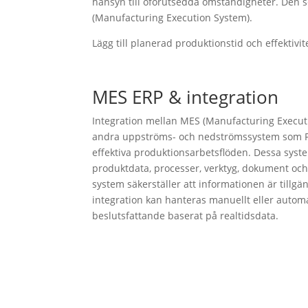
hänsyn till oförutsedda omständigheter. Den s
(Manufacturing Execution System).
Lägg till planerad produktionstid och effektivit
MES ERP & integration
Integration mellan MES (Manufacturing Executi
andra uppströms- och nedströmssystem som P
effektiva produktionsarbetsflöden. Dessa syste
produktdata, processer, verktyg, dokument oc
system säkerställer att informationen är tillg
integration kan hanteras manuellt eller automati
beslutsfattande baserat på realtidsdata.