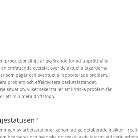
 en produktionslinje är avgörande för att upprätthålla
er en omfattande översikt över de aktuella åtgärderna,
eter som pågår och eventuella rapporterade problem.
iera problem och effektivisera beslutsfattandet.
je situation, vilket säkerställer att kritiska problem får
r att minimera driftstopp.
injestatusen?
akningen av arbetsstationer genom att ge detaljerade insikter i rea
om bearbetas och övervaka de exakta aktiviteterna vid varje arbets