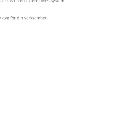
 skickas till ett externt MES-system
erktyg för din verksamhet.