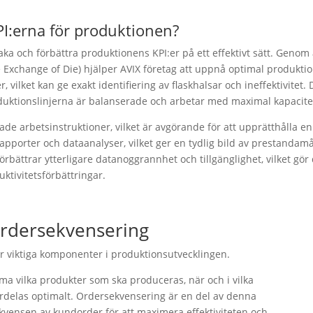
PI:erna för produktionen?
aka och förbättra produktionens KPI:er på ett effektivt sätt. Genom
 Exchange of Die) hjälper AVIX företag att uppnå optimal produktio
 vilket kan ge exakt identifiering av flaskhalsar och ineffektivitet.
roduktionslinjerna är balanserade och arbetar med maximal kapacite
rade arbetsinstruktioner, vilket är avgörande för att upprätthålla e
apporter och dataanalyser, vilket ger en tydlig bild av prestandamå
ättrar ytterligare datanoggrannhet och tillgänglighet, vilket gör det
uktivitetsförbättringar.
ordersekvensering
r viktiga komponenter i produktionsutvecklingen.
a vilka produkter som ska produceras, när och i vilka
 fördelas optimalt. Ordersekvensering är en del av denna
sekvensen av kundorder för att maximera effektiviteten och