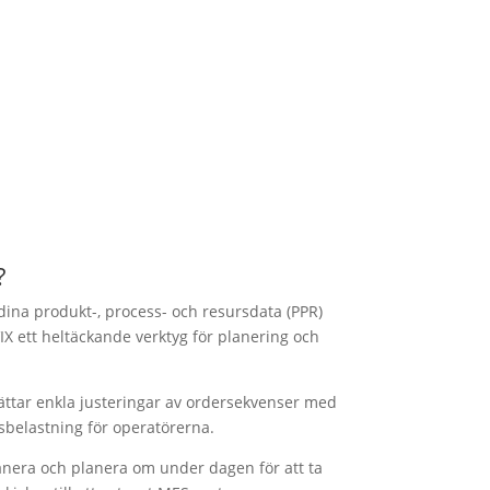
?
ina produkt-, process- och resursdata (PPR)
 ett heltäckande verktyg för planering och
lättar enkla justeringar av ordersekvenser med
sbelastning för operatörerna.
anera och planera om under dagen för att ta