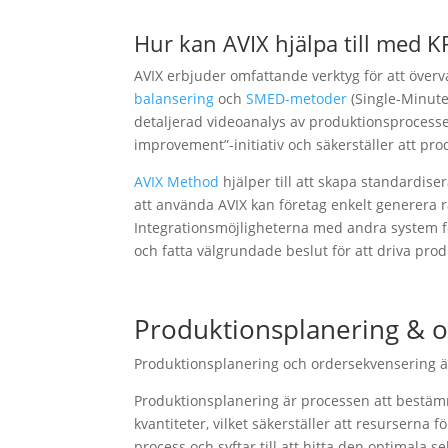
Hur kan AVIX hjälpa till med K
AVIX erbjuder omfattande verktyg för att överv
balansering
och
SMED-metoder
(Single-Minute
detaljerad videoanalys av produktionsprocesser,
improvement”-initiativ och säkerställer att p
AVIX Method
hjälper till att skapa standardise
att använda AVIX kan företag enkelt generera r
Integrationsmöjligheterna med andra system förb
och fatta välgrundade beslut för att driva prod
Produktionsplanering & 
Produktionsplanering och ordersekvensering ä
Produktionsplanering är processen att bestämm
kvantiteter, vilket säkerställer att resurserna
process och syftar till att hitta den optimala 