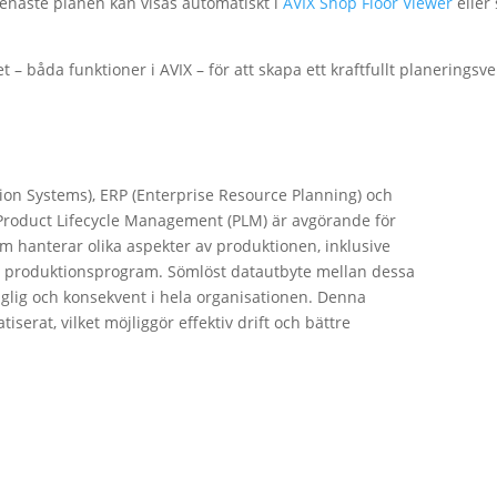
enaste planen kan visas automatiskt i
AVIX Shop Floor Viewer
eller
et – båda funktioner i AVIX – för att skapa ett kraftfullt planeringsv
on Systems), ERP (Enterprise Resource Planning) och
roduct Lifecycle Management (PLM) är avgörande för
m hanterar olika aspekter av produktionen, inklusive
h produktionsprogram. Sömlöst datautbyte mellan dessa
änglig och konsekvent i hela organisationen. Denna
serat, vilket möjliggör effektiv drift och bättre