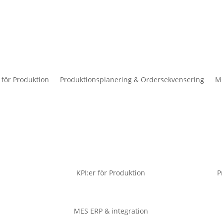
 för Produktion
Produktionsplanering & Ordersekvensering
ME
KPI:er för Produktion
P
MES ERP & integration