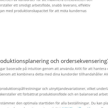
äller ett smidigt arbetsflöde, snabb leverans, effektiv
gan med produktionskapacitet för att möta kundernas
produktionsplanering och ordersekvensering
ar baserade på intuition genom att använda AVIX för att hantera d
nom att kombinera detta med dina kundorder tillhandahåller AVIX
 produktionspåfrestningar och utnyttjandevariationer, vilket under
kerställer ett förbättrat produktionsflöde och en balanserad arbet
stämmer den optimala starttiden för alla beställningar. Du kan pl