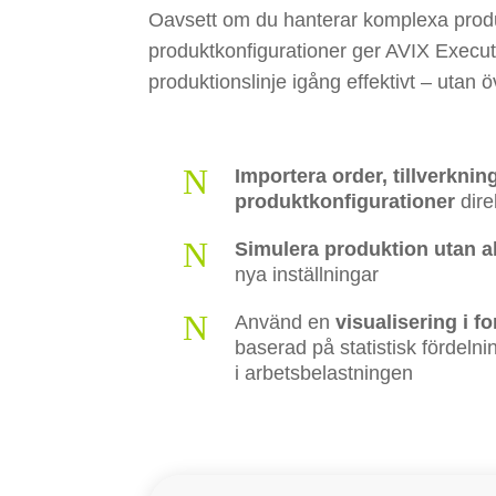
Oavsett om du hanterar komplexa produ
produktkonfigurationer ger AVIX Executi
produktionslinje igång effektivt – utan 
N
Importera order, tillverkn
produktkonfigurationer
dire
N
Simulera produktion utan a
nya inställningar
N
Använd en
visualisering i 
baserad på statistisk fördelnin
i arbetsbelastningen