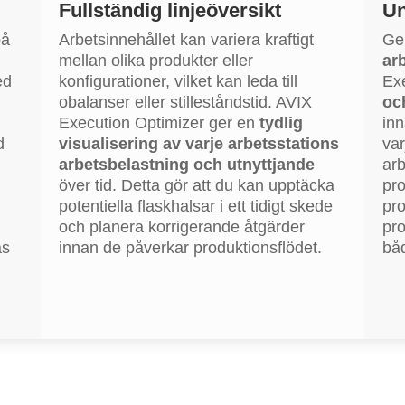
Fullständig linjeöversikt
Un
på
Arbetsinnehållet kan variera kraftigt
Ge
mellan olika produkter eller
ar
ed
konfigurationer, vilket kan leda till
Ex
obalanser eller stilleståndstid. AVIX
oc
Execution Optimizer ger en
tydlig
inn
d
visualisering av varje arbetsstations
var
m
arbetsbelastning och utnyttjande
arb
över tid. Detta gör att du kan upptäcka
pro
potentiella flaskhalsar i ett tidigt skede
pro
och planera korrigerande åtgärder
pro
as
innan de påverkar produktionsflödet.
båd