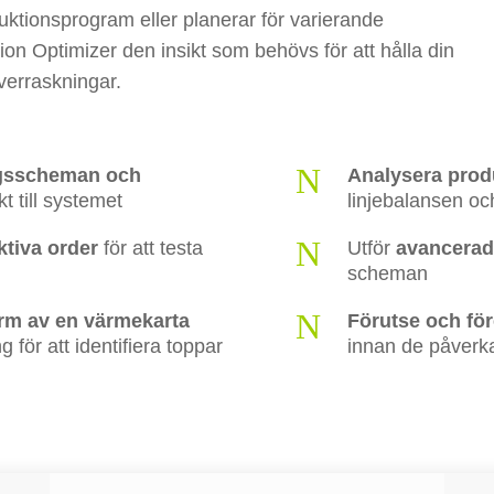
ktionsprogram eller planerar för varierande
on Optimizer den insikt som behövs för att hålla din
överraskningar.
N
ingsscheman och
Analysera pro
kt till systemet
linjebalansen oc
N
ktiva order
för att testa
Utför
avancerad
scheman
N
form av en värmekarta
Förutse och f
g för att identifiera toppar
innan de påverk