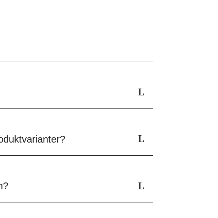
oduktvarianter?
en?