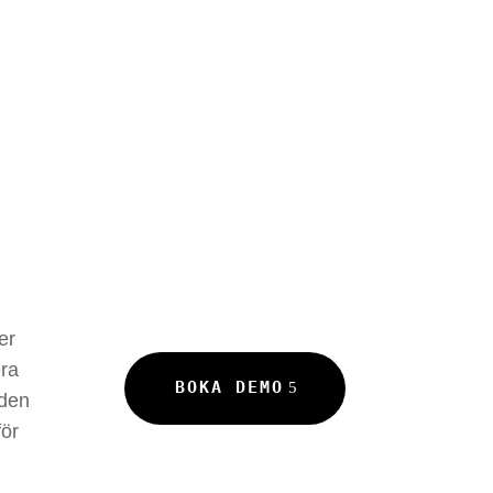
er
era
BOKA DEMO
 den
för