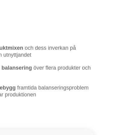
duktmixen
och dess inverkan på
h utnyttjandet
 balansering
över flera produkter och
örebygg
framtida balanseringsproblem
ar produktionen