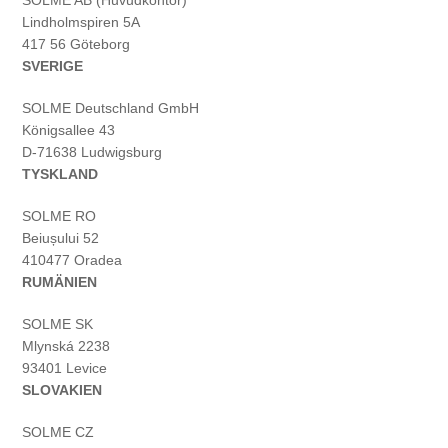
SOLME AB (Huvudkontor)
Lindholmspiren 5A
417 56 Göteborg
SVERIGE
SOLME
Deutschland
GmbH
Königsallee 43
D-71638 Ludwigsburg
TYSKLAND
SOLME RO
Beiușului 52
410477 Oradea
RUMÄNIEN
SOLME SK
Mlynská 2238
93401 Levice
SLOVAKIEN
SOLME CZ