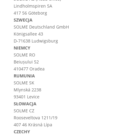
Lindholmspiren 5A
417 56 Göteborg
SZWECJA
SOLME
Deutschland
GmbH
Königsallee 43
D-71638 Ludwigsburg
NIEMCY
SOLME RO
Beiușului 52
410477 Oradea
RUMUNIA
SOLME SK
Mlynská 2238
93401 Levice
SŁOWACJA
SOLME CZ
Rooseveltova 1211/19
407 46 Krásná Lípa
CZECHY