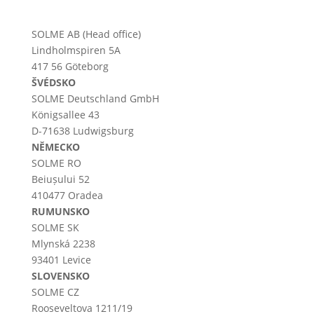
SOLME AB (Head office)
Lindholmspiren 5A
417 56 Göteborg
ŠVÉDSKO
SOLME
Deutschland
GmbH
Königsallee 43
D-71638 Ludwigsburg
NĚMECKO
SOLME RO
Beiușului 52
410477 Oradea
RUMUNSKO
SOLME SK
Mlynská 2238
93401 Levice
SLOVENSKO
SOLME CZ
Rooseveltova 1211/19