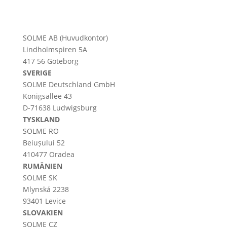
SOLME AB (Huvudkontor)
Lindholmspiren 5A
417 56 Göteborg
SVERIGE
SOLME
Deutschland
GmbH
Königsallee 43
D-71638 Ludwigsburg
TYSKLAND
SOLME RO
Beiușului 52
410477 Oradea
RUMÄNIEN
SOLME SK
Mlynská 2238
93401 Levice
SLOVAKIEN
SOLME CZ