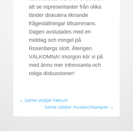
att se representanter från olika
länder diskutera liknande
frågeställningar tillsammans.
Dagen avslutades med en
middag och mingel på
Rosenbergs slott. Återigen
VÄLKOMNA! Imorgon kör vi på
med ännu mer intressanta och
roliga diskussioner!
←
Solme stödjer Faktum
Solme stödjer mustaschkampen
→