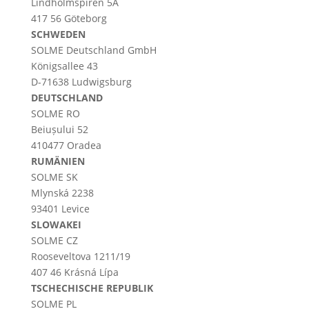
Lindholmspiren 5A
417 56 Göteborg
SCHWEDEN
SOLME
Deutschland
GmbH
Königsallee 43
D-71638 Ludwigsburg
DEUTSCHLAND
SOLME RO
Beiușului 52
410477 Oradea
RUMÄNIEN
SOLME SK
Mlynská 2238
93401 Levice
SLOWAKEI
SOLME CZ
Rooseveltova 1211/19
407 46 Krásná Lípa
TSCHECHISCHE REPUBLIK
SOLME PL