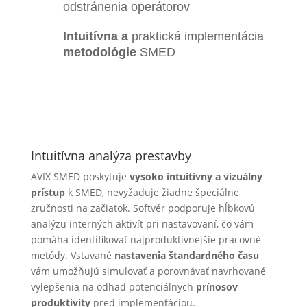
odstránenia operátorov
Intuitívna a
praktická implementácia
metodológie
SMED
Intuitívna analýza prestavby
AVIX SMED poskytuje
vysoko intuitívny a vizuálny
prístup
k SMED, nevyžaduje žiadne špeciálne
zručnosti na začiatok. Softvér podporuje hĺbkovú
analýzu interných aktivít pri nastavovaní, čo vám
pomáha identifikovať najproduktívnejšie pracovné
metódy. Vstavané
nastavenia štandardného času
vám umožňujú simulovať a porovnávať navrhované
vylepšenia na odhad potenciálnych
prínosov
produktivity
pred implementáciou.