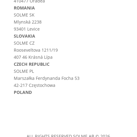
410477 Oradea
ROMANIA
SOLME SK
Mlynská 2238
93401 Levice
SLOVAKIA
SOLME CZ
Rooseveltova 1211/19
407 46 Krásná Lípa
CZECH REPUBLIC
SOLME PL
Marszałka Ferdynanda Focha 53
42-217 Częstochowa
POLAND
ALL RIGHTS RESERVED SOLME AB © 2026