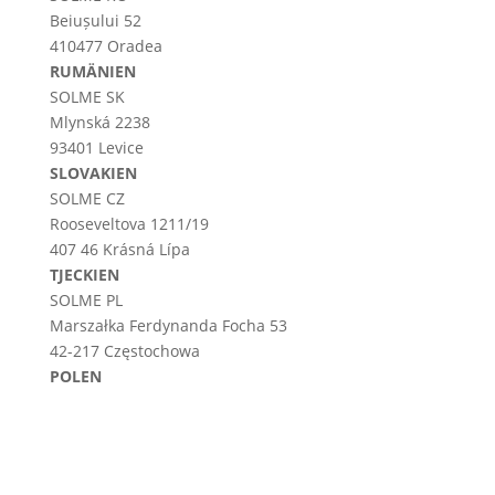
Beiușului 52
410477 Oradea
RUMÄNIEN
SOLME SK
Mlynská 2238
93401 Levice
SLOVAKIEN
SOLME CZ
Rooseveltova 1211/19
407 46 Krásná Lípa
TJECKIEN
SOLME PL
Marszałka Ferdynanda Focha 53
42-217 Częstochowa
POLEN