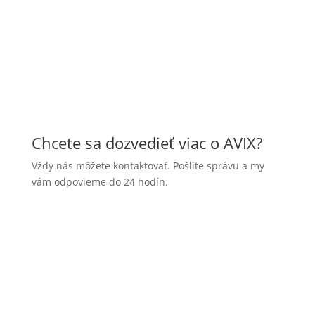
Chcete sa dozvedieť viac o AVIX?
Vždy nás môžete kontaktovať. Pošlite správu a my
vám odpovieme do 24 hodín.
Meno: *
E-mail: *
Spoločnosť: *
Telefónne číslo: *
Dajte nám vedieť, čo vás zaujíma: