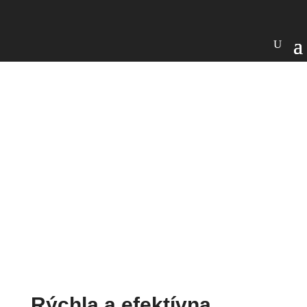
AVIX
SMED
SMED softvér na zníženie času
prestavby
Rýchla a efektívna