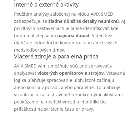
Interné a externé aktivity
Použitím analýzy založenej na videu AVIX SMED
zabezpečuje, že
žiadne dôležité detaily neuniknú
. Aj
pri dlhých nastaveniach je ľahké identifikovať, kde
budú mať zlepšenia
najväčší dopad.
Video tiež
uľahčuje jednoduchú komunikáciu v rámci vašich
medziodborových tímov.
Viaceré zdroje a paralelná práca
AVIX SMED vám umožňuje súčasne spravovať a
analyzovať
viacerých operátorov a strojov
. Vstavaná
logika uľahčuje spracovanie úloh, ktoré začínajú
alebo končia v poradí, alebo paralelne. To uľahčuje
vizualizáciu času stráveného konkrétnymi aktivitami,
poukázanie na neefektívnosti a identifikáciu
príležitostí na skrátenie času prípravy.