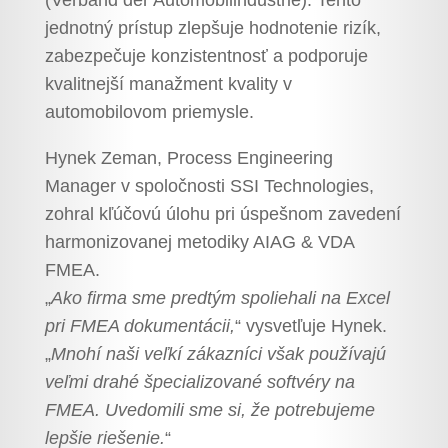
(Verband der Automobilindustrie). Tento
jednotný prístup zlepšuje hodnotenie rizík,
zabezpečuje konzistentnosť a podporuje
kvalitnejší manažment kvality v
automobilovom priemysle.
Hynek Zeman, Process Engineering
Manager v spoločnosti SSI Technologies,
zohral kľúčovú úlohu pri úspešnom zavedení
harmonizovanej metodiky AIAG & VDA
FMEA.
„
Ako firma sme predtým spoliehali na Excel
pri FMEA dokumentácii,
“ vysvetľuje Hynek.
„
Mnohí naši veľkí zákazníci však používajú
veľmi drahé špecializované softvéry na
FMEA. Uvedomili sme si, že potrebujeme
lepšie riešenie.
“