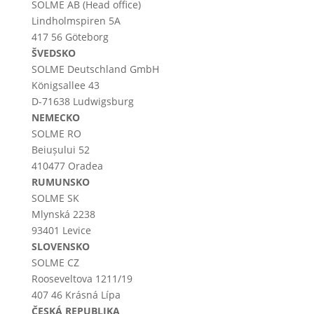
SOLME AB (Head office)
Lindholmspiren 5A
417 56 Göteborg
ŠVEDSKO
SOLME
Deutschland
GmbH
Königsallee 43
D-71638 Ludwigsburg
NEMECKO
SOLME RO
Beiușului 52
410477 Oradea
RUMUNSKO
SOLME SK
Mlynská 2238
93401 Levice
SLOVENSKO
SOLME CZ
Rooseveltova 1211/19
407 46 Krásná Lípa
ČESKÁ REPUBLIKA