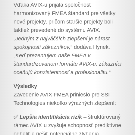
Vďaka AVIX-u prijala spoločnosť
harmonizovaný FMEA štandard pre všetky
nové projekty, pričom staršie projekty boli
taktiež prevedené do systému AVIX.
„
Jedným z najväčších zlepšení je nárast
spokojnosti zákazníkov,
“ dodáva Hynek.
„
Keď prezentujem naše FMEA v
štandardizovanom formáte AVIX-u, zákazníci
oceňujú konzistentnosť a profesionalitu.
“
Výsledky
Zavedenie AVIX FMEA prinieslo pre SSI
Technologies niekoľko výrazných zlepšení:
✅
Lepšia identifikácia rizík
– štruktúrovaný
rámec AVIX-u zvyšuje schopnosť prediktívne
odhaliť a riešiť potenciálne zlyhania.