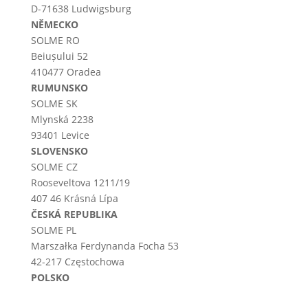
D-71638 Ludwigsburg
NĚMECKO
SOLME RO
Beiușului 52
410477 Oradea
RUMUNSKO
SOLME SK
Mlynská 2238
93401 Levice
SLOVENSKO
SOLME CZ
Rooseveltova 1211/19
407 46 Krásná Lípa
ČESKÁ REPUBLIKA
SOLME PL
Marszałka Ferdynanda Focha 53
42-217 Częstochowa
POLSKO