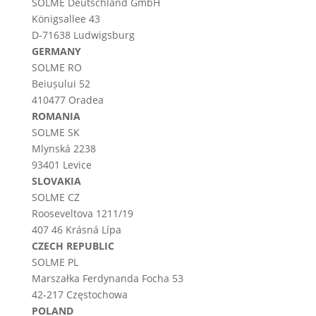
SOLME
Deutschland
GmbH
Königsallee 43
D-71638 Ludwigsburg
GERMANY
SOLME RO
Beiușului 52
410477 Oradea
ROMANIA
SOLME SK
Mlynská 2238
93401 Levice
SLOVAKIA
SOLME CZ
Rooseveltova 1211/19
407 46 Krásná Lípa
CZECH REPUBLIC
SOLME PL
Marszałka Ferdynanda Focha 53
42-217 Częstochowa
POLAND