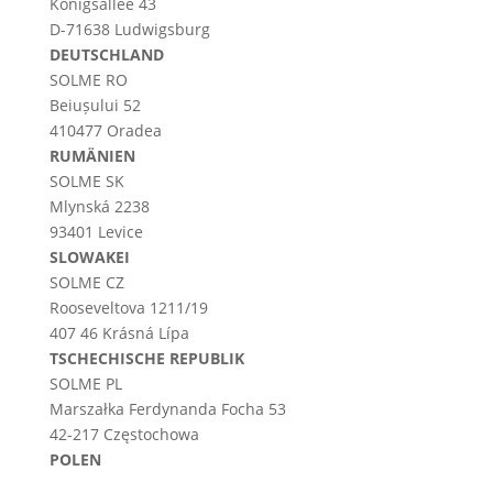
Königsallee 43
D-71638 Ludwigsburg
DEUTSCHLAND
SOLME RO
Beiușului 52
410477 Oradea
RUMÄNIEN
SOLME SK
Mlynská 2238
93401 Levice
SLOWAKEI
SOLME CZ
Rooseveltova 1211/19
407 46 Krásná Lípa
TSCHECHISCHE REPUBLIK
SOLME PL
Marszałka Ferdynanda Focha 53
42-217 Częstochowa
POLEN