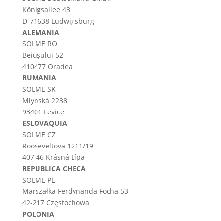
Königsallee 43
D-71638 Ludwigsburg
ALEMANIA
SOLME RO
Beiușului 52
410477 Oradea
RUMANIA
SOLME SK
Mlynská 2238
93401 Levice
ESLOVAQUIA
SOLME CZ
Rooseveltova 1211/19
407 46 Krásná Lípa
REPUBLICA CHECA
SOLME PL
Marszałka Ferdynanda Focha 53
42-217 Częstochowa
POLONIA