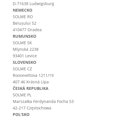
D-71638 Ludwigsburg
NEMECKO
SOLME RO
Beiușului 52
410477 Oradea
RUMUNSKO
SOLME SK
Mlynská 2238
93401 Levice
SLOVENSKO
SOLME CZ
Rooseveltova 1211/19
407 46 Krásná Lípa
ČESKÁ REPUBLIKA
SOLME PL
Marszałka Ferdynanda Focha 53
42-217 Częstochowa
POL’SKO