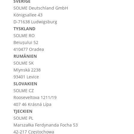
SVERIGE
SOLME
Deutschland
GmbH
Königsallee 43
D-71638 Ludwigsburg
TYSKLAND
SOLME RO
Beiușului 52
410477 Oradea
RUMÄNIEN
SOLME SK
Mlynská 2238
93401 Levice
SLOVAKIEN
SOLME CZ
Rooseveltova 1211/19
407 46 Krásná Lípa
TJECKIEN
SOLME PL
Marszałka Ferdynanda Focha 53
42-217 Częstochowa