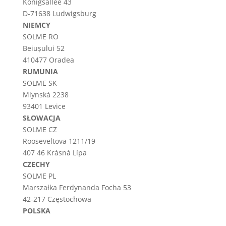
Königsallee 43
D-71638 Ludwigsburg
NIEMCY
SOLME RO
Beiușului 52
410477 Oradea
RUMUNIA
SOLME SK
Mlynská 2238
93401 Levice
SŁOWACJA
SOLME CZ
Rooseveltova 1211/19
407 46 Krásná Lípa
CZECHY
SOLME PL
Marszałka Ferdynanda Focha 53
42-217 Częstochowa
POLSKA