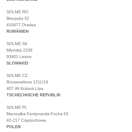
SOLME RO
Beiușului 52
410477 Oradea
RUMÄNIEN
SOLME SK
Mlynská 2238
93401 Levice
SLOWAKEI
SOLME CZ
Rooseveltova 1211/19
407 46 Krásná Lípa
TSCHECHISCHE REPUBLIK
SOLME PL
Marszałka Ferdynanda Focha 53
42-217 Częstochowa
POLEN