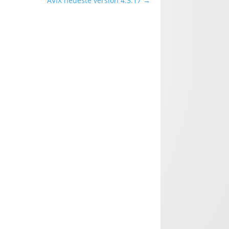
AVIX neueste version 4.3.17
→