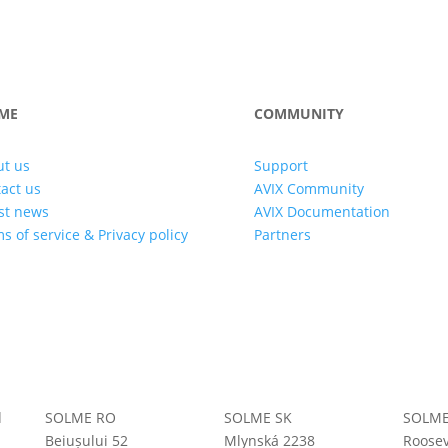
ME
COMMUNITY
t us
Support
act us
AVIX Community
st news
AVIX Documentation
s of service & Privacy policy
Partners
d
SOLME RO
SOLME SK
SOLME
Beiușului 52
Mlynská 2238
Roosev