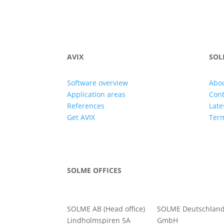
AVIX
SOL
Software overview
Abou
Application areas
Cont
References
Late
Get AVIX
Term
SOLME OFFICES
SOLME AB (Head office)
SOLME
Deutschlan
Lindholmspiren 5A
GmbH