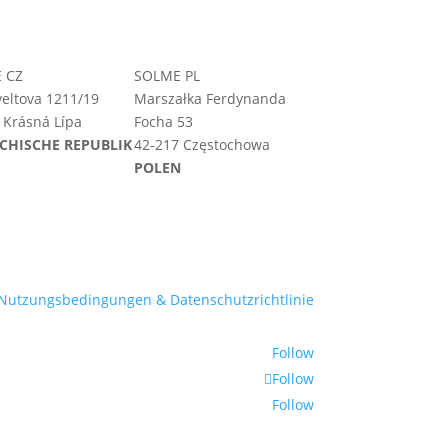
 CZ
SOLME PL
eltova 1211/19
Marszałka Ferdynanda
 Krásná Lípa
Focha 53
CHISCHE REPUBLIK
42-217 Częstochowa
POLEN
Nutzungsbedingungen & Datenschutzrichtlinie
Follow
Follow
Follow