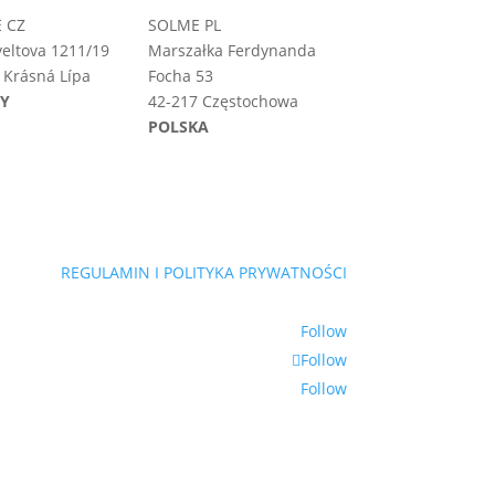
 CZ
SOLME PL
eltova 1211/19
Marszałka Ferdynanda
 Krásná Lípa
Focha 53
HY
42-217 Częstochowa
POLSKA
REGULAMIN I POLITYKA PRYWATNOŚCI
Follow
Follow
Follow