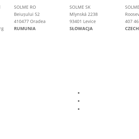
d
SOLME RO
SOLME SK
SOLME
Beiușului 52
Mlynská 2238
Roosev
410477 Oradea
93401 Levice
407 46
rg
RUMUNIA
SŁOWACJA
CZEC