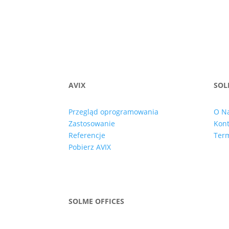
AVIX
SOL
Przegląd oprogramowania
O N
Zastosowanie
Kont
Referencje
Term
Pobierz AVIX
SOLME OFFICES