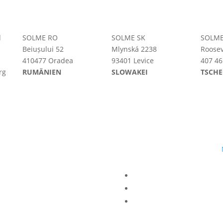
d
SOLME RO
SOLME SK
SOLME
Beiușului 52
Mlynská 2238
Roosev
410477 Oradea
93401 Levice
407 46
rg
RUMÄNIEN
SLOWAKEI
TSCHE