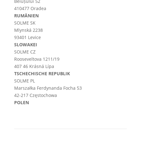
Beiușului 52
410477 Oradea
RUMÄNIEN
SOLME SK
Mlynská 2238
93401 Levice
SLOWAKEI
SOLME CZ
Rooseveltova 1211/19
407 46 Krásná Lípa
TSCHECHISCHE REPUBLIK
SOLME PL
Marszałka Ferdynanda Focha 53
42-217 Częstochowa
POLEN