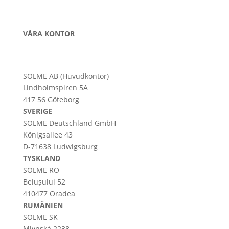
VÅRA KONTOR
SOLME AB (Huvudkontor)
Lindholmspiren 5A
417 56 Göteborg
SVERIGE
SOLME
Deutschland
GmbH
Königsallee 43
D-71638 Ludwigsburg
TYSKLAND
SOLME RO
Beiușului 52
410477 Oradea
RUMÄNIEN
SOLME SK
Mlynská 2238