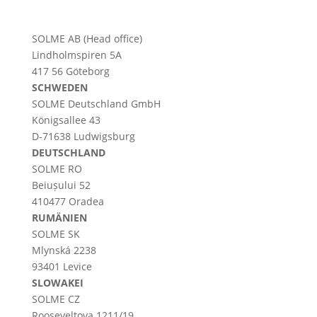
SOLME AB (Head office)
Lindholmspiren 5A
417 56 Göteborg
SCHWEDEN
SOLME
Deutschland
GmbH
Königsallee 43
D-71638 Ludwigsburg
DEUTSCHLAND
SOLME RO
Beiușului 52
410477 Oradea
RUMÄNIEN
SOLME SK
Mlynská 2238
93401 Levice
SLOWAKEI
SOLME CZ
Rooseveltova 1211/19