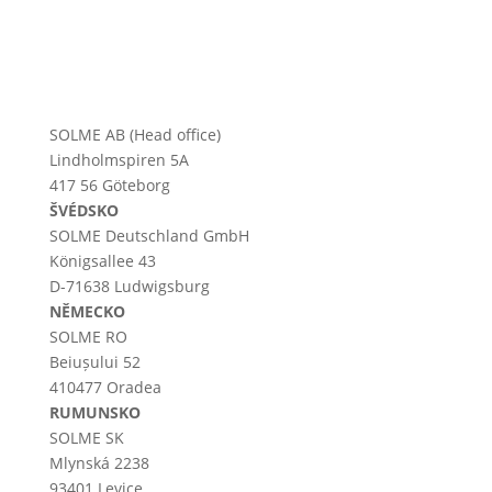
SOLME AB (Head office)
Lindholmspiren 5A
417 56 Göteborg
ŠVÉDSKO
SOLME
Deutschland
GmbH
Königsallee 43
D-71638 Ludwigsburg
NĚMECKO
SOLME RO
Beiușului 52
410477 Oradea
RUMUNSKO
SOLME SK
Mlynská 2238
93401 Levice