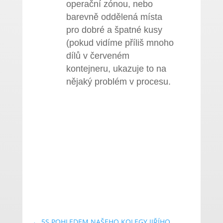
operační zónou, nebo
barevně oddělená místa
pro dobré a špatné kusy
(pokud vidíme příliš mnoho
dílů v červeném
kontejneru, ukazuje to na
nějaký problém v procesu.
←
5S POHLEDEM NAŠEHO KOLEGY JIŘÍHO