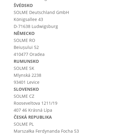
ŠVÉDSKO
SOLME
Deutschland
GmbH
Königsallee 43
D-71638 Ludwigsburg
NĚMECKO
SOLME RO
Beiușului 52
410477 Oradea
RUMUNSKO
SOLME SK
Mlynská 2238
93401 Levice
SLOVENSKO
SOLME CZ
Rooseveltova 1211/19
407 46 Krásná Lípa
ČESKÁ REPUBLIKA
SOLME PL
Marszałka Ferdynanda Focha 53