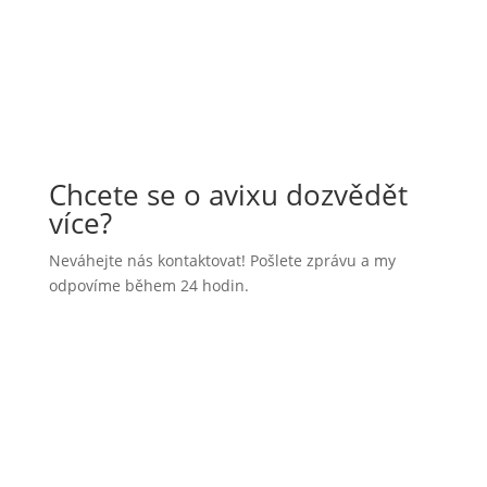
Chcete se o avixu dozvědět
více?
Neváhejte nás kontaktovat! Pošlete zprávu a my
odpovíme během 24 hodin.
Jméno:
E-mail:
Firma:
Napište nám prosím, co vás zajímá: