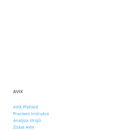
New Field
New Field
Odeslat
AVIX
AVIX Přehled
Pracovní instrukce
Analýza strojů
Získat AVIX