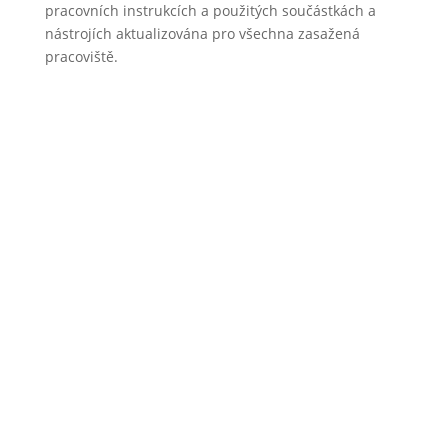
pracovních instrukcích a použitých součástkách a
nástrojích aktualizována pro všechna zasažená
pracoviště.
Zvyšte produktivitu a efektivitu své výrobní linky
pomocí AVIX Resource Balance.