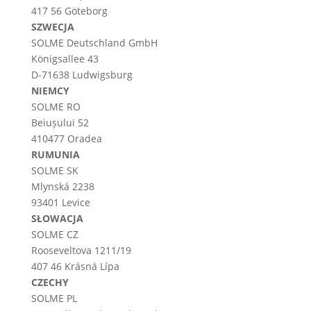
417 56 Göteborg
SZWECJA
SOLME
Deutschland
GmbH
Königsallee 43
D-71638 Ludwigsburg
NIEMCY
SOLME RO
Beiușului 52
410477 Oradea
RUMUNIA
SOLME SK
Mlynská 2238
93401 Levice
SŁOWACJA
SOLME CZ
Rooseveltova 1211/19
407 46 Krásná Lípa
CZECHY
SOLME PL