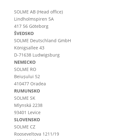
SOLME AB (Head office)
Lindholmspiren 5A
417 56 Göteborg
ŠVEDSKO
SOLME
Deutschland
GmbH
Königsallee 43
D-71638 Ludwigsburg
NEMECKO
SOLME RO
Beiușului 52
410477 Oradea
RUMUNSKO
SOLME SK
Mlynská 2238
93401 Levice
SLOVENSKO
SOLME CZ
Rooseveltova 1211/19