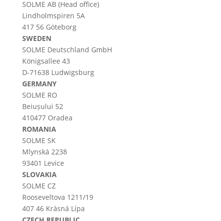
SOLME AB (Head office)
Lindholmspiren 5A
417 56 Göteborg
SWEDEN
SOLME
Deutschland
GmbH
Königsallee 43
D-71638 Ludwigsburg
GERMANY
SOLME RO
Beiușului 52
410477 Oradea
ROMANIA
SOLME SK
Mlynská 2238
93401 Levice
SLOVAKIA
SOLME CZ
Rooseveltova 1211/19
407 46 Krásná Lípa
CZECH REPUBLIC