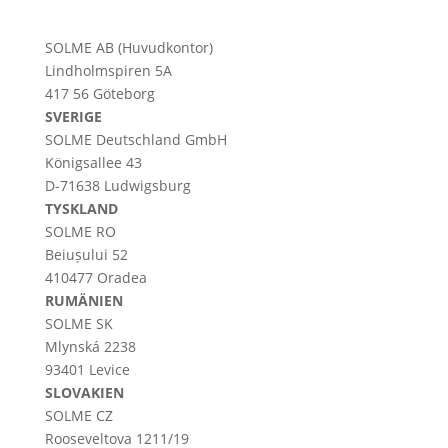
SOLME AB (Huvudkontor)
Lindholmspiren 5A
417 56 Göteborg
SVERIGE
SOLME
Deutschland
GmbH
Königsallee 43
D-71638 Ludwigsburg
TYSKLAND
SOLME RO
Beiușului 52
410477 Oradea
RUMÄNIEN
SOLME SK
Mlynská 2238
93401 Levice
SLOVAKIEN
SOLME CZ
Rooseveltova 1211/19