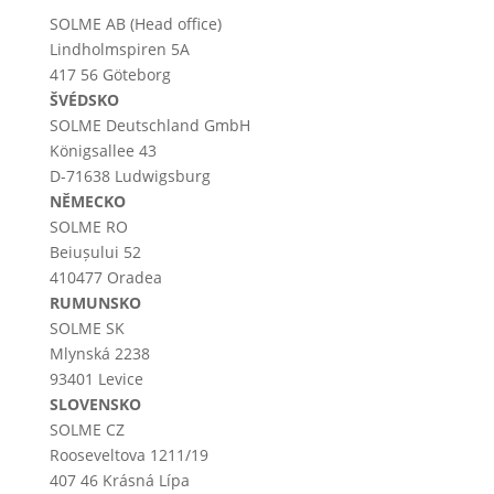
SOLME AB (Head office)
Lindholmspiren 5A
417 56 Göteborg
ŠVÉDSKO
SOLME
Deutschland
GmbH
Königsallee 43
D-71638 Ludwigsburg
NĚMECKO
SOLME RO
Beiușului 52
410477 Oradea
RUMUNSKO
SOLME SK
Mlynská 2238
93401 Levice
SLOVENSKO
SOLME CZ
Rooseveltova 1211/19
407 46 Krásná Lípa