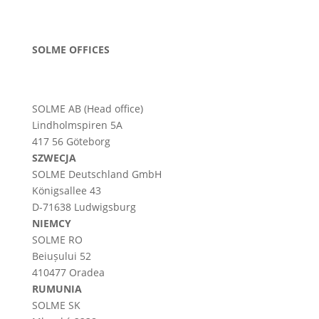
SOLME OFFICES
SOLME AB (Head office)
Lindholmspiren 5A
417 56 Göteborg
SZWECJA
SOLME
Deutschland
GmbH
Königsallee 43
D-71638 Ludwigsburg
NIEMCY
SOLME RO
Beiușului 52
410477 Oradea
RUMUNIA
SOLME SK