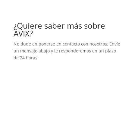
¿Quiere saber más sobre
AVIX?
No dude en ponerse en contacto con nosotros. Envíe
un mensaje abajo y le responderemos en un plazo
de 24 horas.
Nombre:
E-mail:
Empresa:
Háganos saber lo que le intresa:
New Field