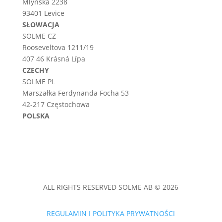
Mlynská 2238
93401 Levice
SŁOWACJA
SOLME CZ
Rooseveltova 1211/19
407 46 Krásná Lípa
CZECHY
SOLME PL
Marszałka Ferdynanda Focha 53
42-217 Częstochowa
POLSKA
ALL RIGHTS RESERVED SOLME AB © 2026
REGULAMIN I POLITYKA PRYWATNOŚCI