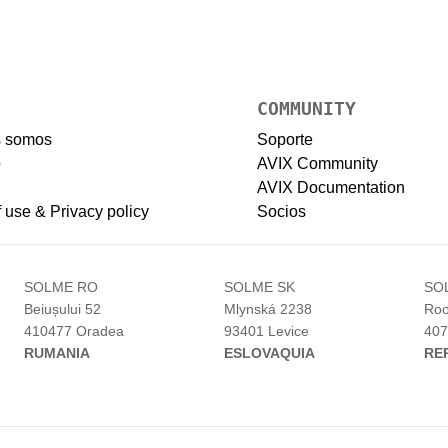
COMMUNITY
s somos
Soporte
o
AVIX Community
AVIX Documentation
 use & Privacy policy
Socios
H
SOLME RO
SOLME SK
SO
Beiușului 52
Mlynská 2238
Roo
410477 Oradea
93401 Levice
407
RUMANIA
ESLOVAQUIA
RE