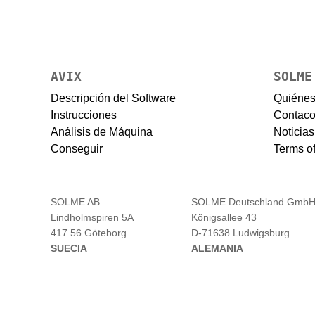
AVIX
SOLME
Descripción del Software
Quiéne
Instrucciones
Contac
Análisis de Máquina
Noticias
Conseguir
Terms of
SOLME AB
SOLME
Deutschland
Gmb
Lindholmspiren 5A
Königsallee 43
417 56 Göteborg
D-71638 Ludwigsburg
SUECIA
ALEMANIA