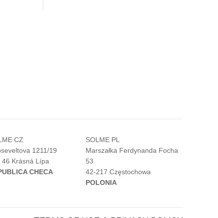
LME CZ
SOLME PL
seveltova 1211/19
Marszałka Ferdynanda Focha
 46 Krásná Lípa
53
PUBLICA CHECA
42-217 Częstochowa
POLONIA